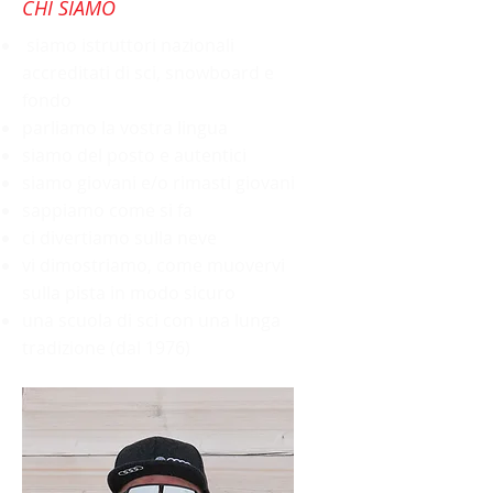
CHI SIAMO
siamo istruttori nazionali
accreditati di sci, snowboard e
fondo
parliamo la vostra lingua
siamo del posto e autentici
siamo giovani e/o rimasti giovani
sappiamo come si fa
ci divertiamo sulla neve
vi dimostriamo, come muovervi
sulla pista in modo sicuro
una scuola di sci con una lunga
tradizione (dal 1976)